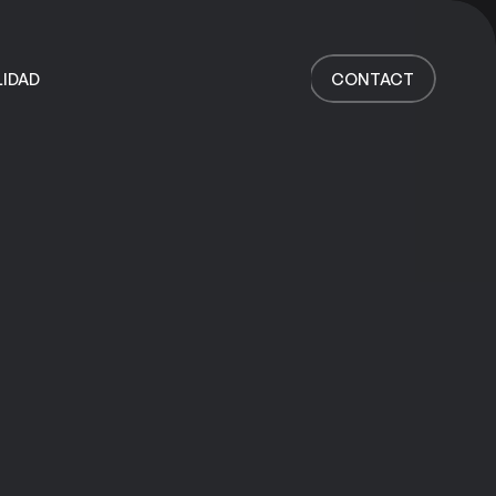
Inicio
Trabajo
LIDAD
CONTACT
Servicios
Acerca de
Noticias
Responsabilidad
Contact
IDAD
CONTACT