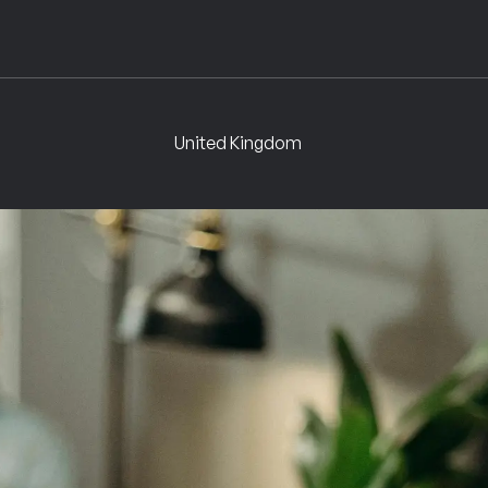
Signals
Motion
in
United Kingdom