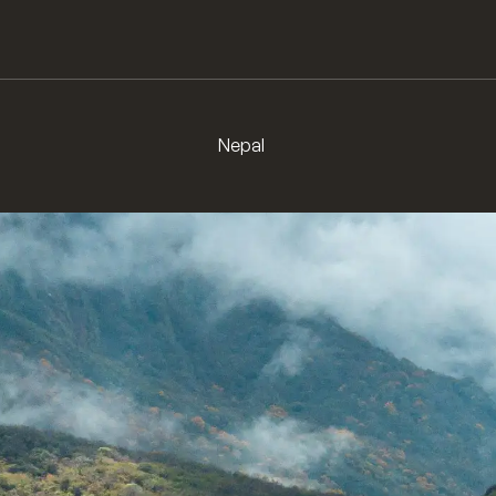
Langtang,
High
Cold
&
Nepal