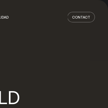
Inicio
Trabajo
LIDAD
CONTACT
Servicios
Acerca de
Noticias
Responsabilidad
Contact
IDAD
CONTACT
LD