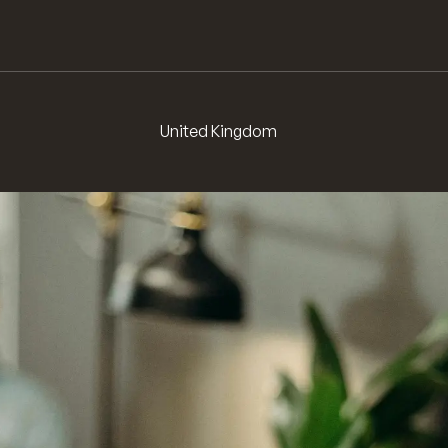
Signals
Motion
in
United Kingdom