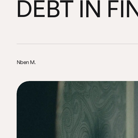
FI
DEBT
IN
Real
The
Nben M.