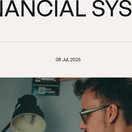
NANCIAL
SY
Technical
Financial
Cost
Debt
of
in
08 Jul, 2025