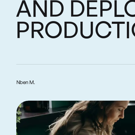
DEPL
AND
PRODUCT
Building
REST
AP
a
Nben M.